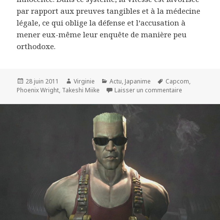
par rapport aux preuves tangibles et à la médecine
légale, ce qui oblige la défense et l’accusation à
mener eux-même leur enquête de manière peu
orthodoxe.
Publié
Auteur
Catégories
Mots-
28 juin 2011
Virginie
Actu
,
Japanime
Capcom
,
le
clés
sur Phœnix Wr
Phoenix Wright
,
Takeshi Miike
Laisser un commentaire