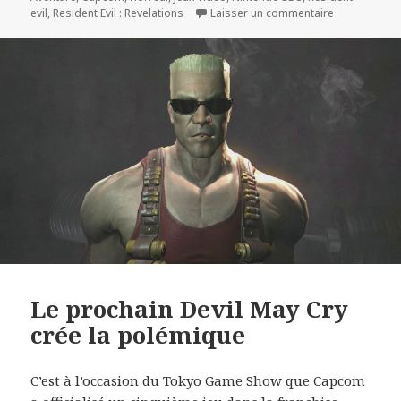
sur Resident 
evil
,
Resident Evil : Revelations
Laisser un commentaire
Le prochain Devil May Cry
crée la polémique
C’est à l’occasion du Tokyo Game Show que Capcom