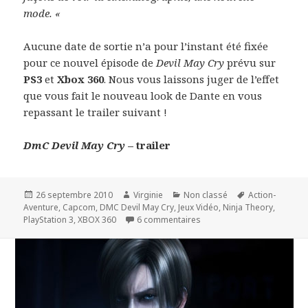
mode. «
Aucune date de sortie n’a pour l’instant été fixée
pour ce nouvel épisode de
Devil May Cry
prévu sur
PS3
et
Xbox 360
. Nous vous laissons juger de l’effet
que vous fait le nouveau look de Dante en vous
repassant le trailer suivant !
DmC Devil May Cry
– trailer
Publié
Auteur
Catégories
Mots-
26 septembre 2010
Virginie
Non classé
Action-
le
clés
Aventure
,
Capcom
,
DMC Devil May Cry
,
Jeux Vidéo
,
Ninja Theory
,
sur Le prochain Devil May 
PlayStation 3
,
XBOX 360
6 commentaires