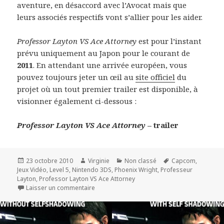
aventure, en désaccord avec l’Avocat mais que
leurs associés respectifs vont s’allier pour les aider.
Professor Layton VS Ace Attorney
est pour l’instant
prévu uniquement au Japon pour le courant de
2011
. En attendant une arrivée européen, vous
pouvez toujours jeter un œil au
site officiel
du
projet où un tout premier trailer est disponible, à
visionner également ci-dessous :
Professor Layton VS Ace Attorney
– trailer
Publié
Auteur
Catégories
Mots-
23 octobre 2010
Virginie
Non classé
Capcom
,
le
clés
Jeux Vidéo
,
Level 5
,
Nintendo 3DS
,
Phoenix Wright
,
Professeur
Layton
,
Professor Layton VS Ace Attorney
sur Professor Layton VS Ace Attorney
Laisser un commentaire