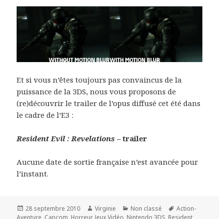
Et si vous n’êtes toujours pas convaincus de la
puissance de la 3DS, nous vous proposons de
(re)découvrir le trailer de l’opus diffusé cet été dans
le cadre de l’E3 :
Resident Evil : Revelations
– trailer
Aucune date de sortie française n’est avancée pour
l’instant.
Publié
Auteur
Catégories
Mots-
28 septembre 2010
Virginie
Non classé
Action-
le
clés
Aventure
,
Capcom
,
Horreur
,
Jeux Vidéo
,
Nintendo 3DS
,
Resident