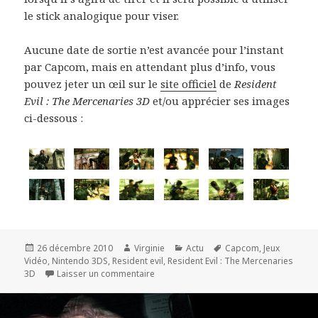
le stick analogique pour viser.
Aucune date de sortie n’est avancée pour l’instant
par Capcom, mais en attendant plus d’info, vous
pouvez jeter un œil sur le
site officiel
de
Resident
Evil : The Mercenaries 3D
et/ou apprécier ses images
ci-dessous :
Publié
Auteur
Catégories
Mots-
26 décembre 2010
Virginie
Actu
Capcom
,
Jeux
le
clés
Vidéo
,
Nintendo 3DS
,
Resident evil
,
Resident Evil : The Mercenaries
sur Resident Evil : The Mercenaries 3D
3D
Laisser un commentaire