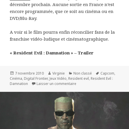
décembre prochain. Aucune sortie en France n’est
encore programmée, que ce soit au cinéma ou en
DVD/Blu-Ray.
A voir si le film pourra enfin réconcilier fans de la
franchise vidéo-ludique et cinématographique.
« Resident Evil : Damnation » – Trailer
Publié
Auteur
Catégories
Mots-
7 novembre 2010
Virginie
Non classé
Capcom
,
le
clés
Cinéma
,
Digital Frontier
,
Jeux Vidéo
,
Resident evil
,
Resident Evil :
sur « Resident Evil : Damnation » 
Damnation
Laisser un commentaire