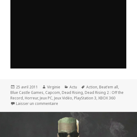
Publié
Auteur
Catégories
Mots-
25 avril 2011
Virginie
Actu
Action
,
Beat'em all
,
le
clés
Blue Castle Games
,
Capcom
,
Dead Rising
,
Dead Rising 2 : Off the
Record
,
Horreur
,
Jeux PC
,
Jeux Vidéo
,
PlayStation 3
,
XBOX 360
sur Dead Rising 2 : Off the Record officialisé
Laisser un commentaire