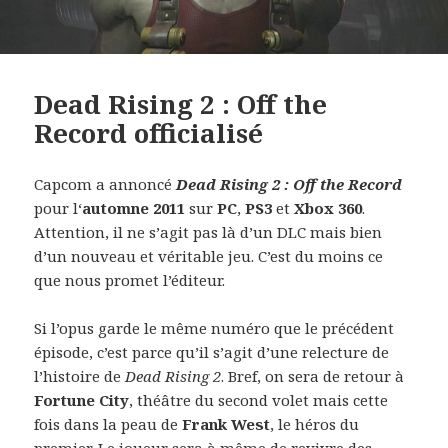
Dead Rising 2 : Off the
Record officialisé
Capcom a annoncé
Dead Rising 2 : Off the Record
pour l‘
automne 2011
sur
PC
,
PS3
et
Xbox 360
.
Attention, il ne s’agit pas là d’un DLC mais bien
d’un nouveau et véritable jeu. C’est du moins ce
que nous promet l’éditeur.
Si l’opus garde le même numéro que le précédent
épisode, c’est parce qu’il s’agit d’une relecture de
l’histoire de
Dead Rising 2
. Bref, on sera de retour à
Fortune City
, théâtre du second volet mais cette
fois dans la peau de
Frank West
, le héros du
premier. Le joueur sera à même de revivre des