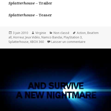
Splatterhouse
– Trailer
Splatterhouse
– Teaser
Publié
Auteur
Catégories
Mots-
3 juin 2010
Virginie
Non classé
Action
,
Beat'em
le
clés
all
,
Horreur
,
Jeux Vidéo
,
Namco Bandai
,
PlayStation 3
,
sur Splatterhouse
Splatterhouse
,
XBOX 360
Laisser un commentaire