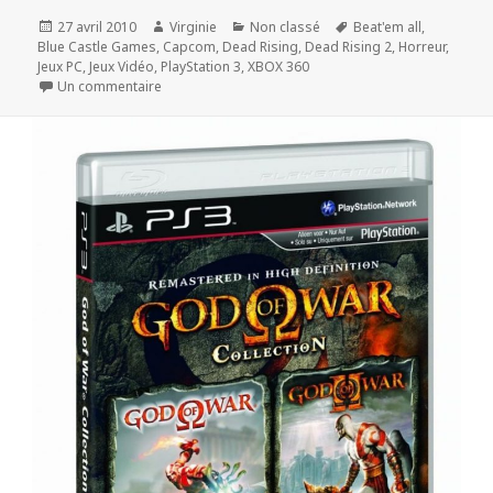
Publié
Auteur
Catégories
Mots-
27 avril 2010
Virginie
Non classé
Beat'em all
,
le
clés
Blue Castle Games
,
Capcom
,
Dead Rising
,
Dead Rising 2
,
Horreur
,
Jeux PC
,
Jeux Vidéo
,
PlayStation 3
,
XBOX 360
sur Dead Rising 2 : le plein de détails
Un commentaire