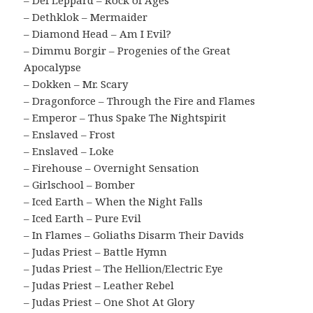
– Def Leppard – Rock of Ages
– Dethklok – Mermaider
– Diamond Head – Am I Evil?
– Dimmu Borgir – Progenies of the Great
Apocalypse
– Dokken – Mr. Scary
– Dragonforce – Through the Fire and Flames
– Emperor – Thus Spake The Nightspirit
– Enslaved – Frost
– Enslaved – Loke
– Firehouse – Overnight Sensation
– Girlschool – Bomber
– Iced Earth – When the Night Falls
– Iced Earth – Pure Evil
– In Flames – Goliaths Disarm Their Davids
– Judas Priest – Battle Hymn
– Judas Priest – The Hellion/Electric Eye
– Judas Priest – Leather Rebel
– Judas Priest – One Shot At Glory