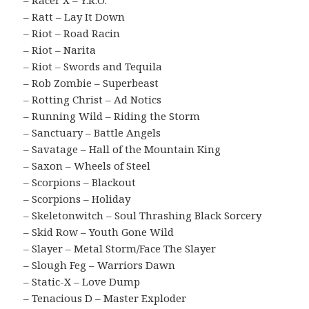
– Racer X – Y.R.O.
– Ratt – Lay It Down
– Riot – Road Racin
– Riot – Narita
– Riot – Swords and Tequila
– Rob Zombie – Superbeast
– Rotting Christ – Ad Notics
– Running Wild – Riding the Storm
– Sanctuary – Battle Angels
– Savatage – Hall of the Mountain King
– Saxon – Wheels of Steel
– Scorpions – Blackout
– Scorpions – Holiday
– Skeletonwitch – Soul Thrashing Black Sorcery
– Skid Row – Youth Gone Wild
– Slayer – Metal Storm/Face The Slayer
– Slough Feg – Warriors Dawn
– Static-X – Love Dump
– Tenacious D – Master Exploder