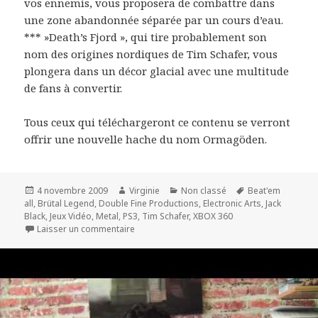
vos ennemis, vous proposera de combattre dans
une zone abandonnée séparée par un cours d’eau.
*** »Death’s Fjord », qui tire probablement son
nom des origines nordiques de Tim Schafer, vous
plongera dans un décor glacial avec une multitude
de fans à convertir.
Tous ceux qui téléchargeront ce contenu se verront
offrir une nouvelle hache du nom Ormagöden.
Publié
Auteur
Catégories
Mots-
4 novembre 2009
Virginie
Non classé
Beat'em
le
clés
all
,
Brütal Legend
,
Double Fine Productions
,
Electronic Arts
,
Jack
Black
,
Jeux Vidéo
,
Metal
,
PS3
,
Tim Schafer
,
XBOX 360
sur Brütal Legend : nouveau contenu
Laisser un commentaire