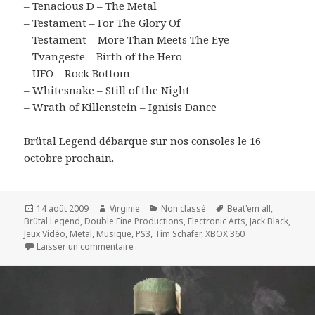
– Tenacious D – The Metal
– Testament – For The Glory Of
– Testament – More Than Meets The Eye
– Tvangeste – Birth of the Hero
– UFO – Rock Bottom
– Whitesnake – Still of the Night
– Wrath of Killenstein – Ignisis Dance
Brütal Legend débarque sur nos consoles le 16
octobre prochain.
Publié
Auteur
Catégories
Mots-
14 août 2009
Virginie
Non classé
Beat'em all
,
le
clés
Brütal Legend
,
Double Fine Productions
,
Electronic Arts
,
Jack Black
,
Jeux Vidéo
,
Metal
,
Musique
,
PS3
,
Tim Schafer
,
XBOX 360
sur Brütal Legend une bande son d’enfer
Laisser un commentaire