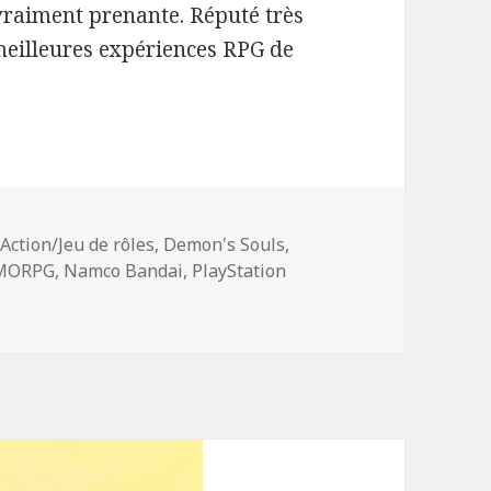
vraiment prenante. Réputé très
s meilleures expériences RPG de
Mots-
Action/Jeu de rôles
,
Demon's Souls
,
clés
MORPG
,
Namco Bandai
,
PlayStation
ls pour très bientôt