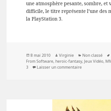
une atmosphère pesante, sombre, et 
difficile, le titre représente l’une de
la PlayStation 3.
Publié
Auteur
Catégories
8 mai 2010
Virginie
Non classé
le
From Software
,
heroïc-fantasy
,
Jeux Vidéo
,
M
sur Demon’s Sou
3
Laisser un commentaire