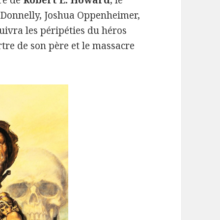
vre de
Robert E. Howard
, le
 Donnelly, Joshua Oppenheimer,
ivra les péripéties du héros
rtre de son père et le massacre