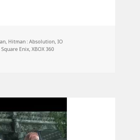
-
an
,
Hitman : Absolution
,
IO
,
Square Enix
,
XBOX 360
ttendu en 2012