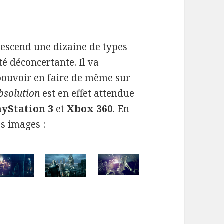
descend une dizaine de types
té déconcertante. Il va
 pouvoir en faire de même sur
bsolution
est en effet attendue
ayStation 3
et
Xbox 360
. En
es images :