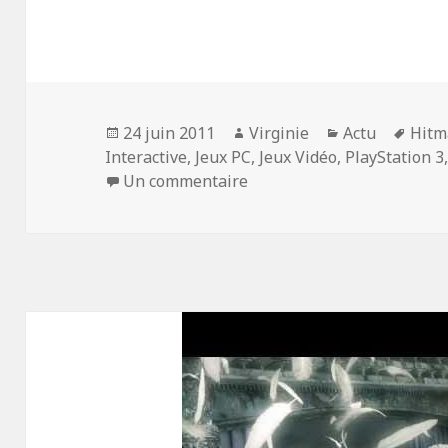
Publié
Auteur
Catégories
Mots
24 juin 2011
Virginie
Actu
Hitm
le
clés
Interactive
,
Jeux PC
,
Jeux Vidéo
,
PlayStation 3
sur Hitman : Absolution a
Un commentaire