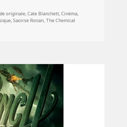
s-
de originale
,
Cate Blanchett
,
Cinéma
,
sique
,
Saoirse Ronan
,
The Chemical
l Brothers signent la BO de « Hanna »