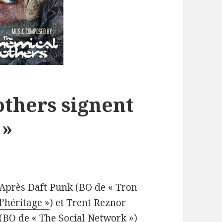
thers signent
 »
Après Daft Punk (
BO de « Tron
l’héritage »
) et Trent Reznor
(
BO de « The Social Network »
)