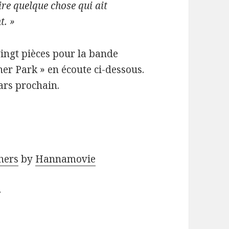
aire quelque chose qui ait
t. »
ingt pièces pour la bande
ner Park » en écoute ci-dessous.
ars prochain.
hers
by
Hannamovie
»