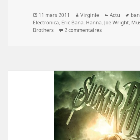
Publié
Auteur
Catégories
Mot
11 mars 2011
Virginie
Actu
ban
le
clés
Electronica
,
Eric Bana
,
Hanna
,
Joe Wright
,
Mu
sur The Chemica
Brothers
2 commentaires