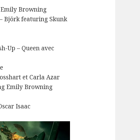
– Emily Browning
– Björk featuring Skunk
ash-Up – Queen avec
ie
sshart et Carla Azar
ing Emily Browning
Oscar Isaac