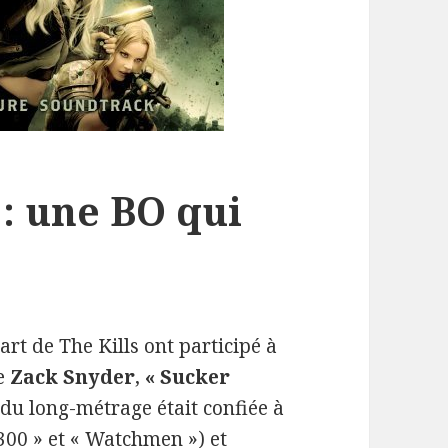
 : une BO qui
rt de The Kills ont participé à
de
Zack Snyder
,
« Sucker
O du long-métrage était confiée à
300 » et
« Watchmen »
) et