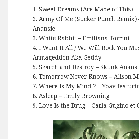
1. Sweet Dreams (Are Made of This) 
2. Army Of Me (Sucker Punch Remix) 
Anansie
3. White Rabbit – Emiliana Torrini
4. I Want It All / We Will Rock You M
Armageddon Aka Geddy
5. Search and Destroy – Skunk Anans
6. Tomorrow Never Knows – Alison Mo
7. Where Is My Mind ? – Yoav featur
8. Asleep – Emily Browning
9. Love Is the Drug – Carla Gugino et 