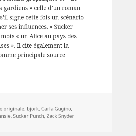
 gardiens » celle d’un roman
’il signe cette fois un scénario
cher ses influences. « Sucker
 mots « un Alice au pays des
es ». Il cite également la
comme principale source
-
e originale
,
bjork
,
Carla Gugino
,
ansie
,
Sucker Punch
,
Zack Snyder