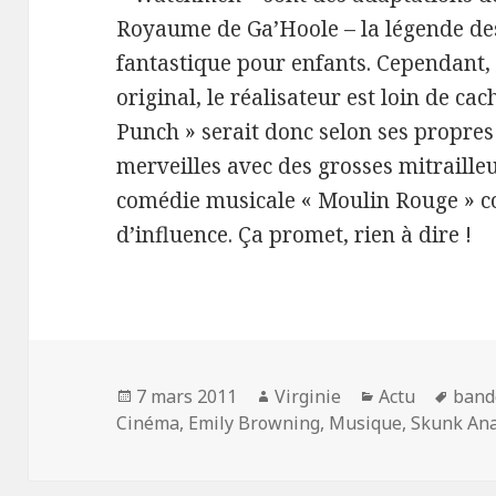
Royaume de Ga’Hoole – la légende des
fantastique pour enfants. Cependant, s
original, le réalisateur est loin de ca
Punch » serait donc selon ses propres
merveilles avec des grosses mitrailleus
comédie musicale « Moulin Rouge » 
d’influence. Ça promet, rien à dire !
Publié
Auteur
Catégories
Mots
7 mars 2011
Virginie
Actu
band
le
clés
Cinéma
,
Emily Browning
,
Musique
,
Skunk An