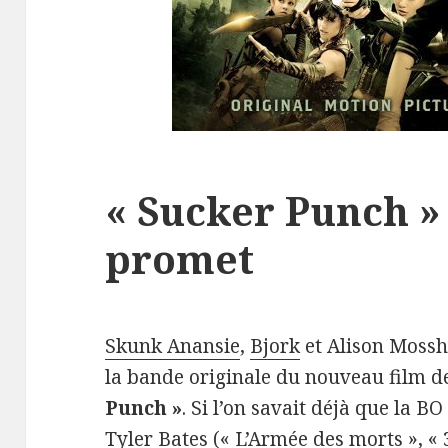
« Sucker Punch »
promet
Skunk Anansie
,
Bjork
et Alison Mossha
la bande originale du nouveau film 
Punch »
. Si l’on savait déjà que la B
Tyler Bates (« L’Armée des morts », « 