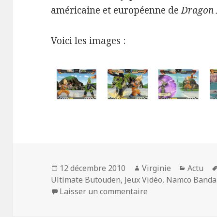
américaine et européenne de
Dragon B
Voici les images :
Publié
Auteur
Catégor
12 décembre 2010
Virginie
Actu
le
Ultimate Butouden
,
Jeux Vidéo
,
Namco Banda
sur Dragon Ball Ka
Laisser un commentaire