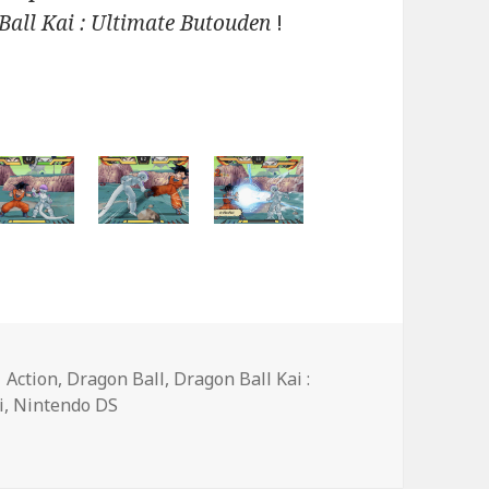
all Kai : Ultimate Butouden
!
ies
Mots-
Action
,
Dragon Ball
,
Dragon Ball Kai :
clés
i
,
Nintendo DS
i : Ultimate Butouden – images