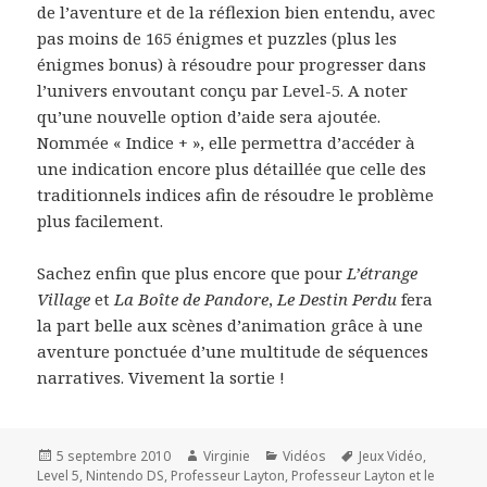
de l’aventure et de la réflexion bien entendu, avec
pas moins de 165 énigmes et puzzles (plus les
énigmes bonus) à résoudre pour progresser dans
l’univers envoutant conçu par Level-5. A noter
qu’une nouvelle option d’aide sera ajoutée.
Nommée « Indice + », elle permettra d’accéder à
une indication encore plus détaillée que celle des
traditionnels indices afin de résoudre le problème
plus facilement.
Sachez enfin que plus encore que pour
L’étrange
Village
et
La Boîte de Pandore
,
Le Destin Perdu
fera
la part belle aux scènes d’animation grâce à une
aventure ponctuée d’une multitude de séquences
narratives. Vivement la sortie !
Publié
Auteur
Catégories
Mots-
5 septembre 2010
Virginie
Vidéos
Jeux Vidéo
,
le
clés
Level 5
,
Nintendo DS
,
Professeur Layton
,
Professeur Layton et le