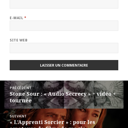
E-MAIL
*
SITE WEB
Navigation
PRÉCÉDENT
de
Stone Sour : « Audio Secrecy » + vidéo +
Article
l’article
tournée
précédent :
SUIVANT
« L’Apprenti Sorcier » : pour les
Article