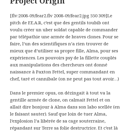
Project Origin
[flv:2008-09/fear2.flv 2008-09/fear2.jpg 550 309]Le
pitch de F.E.A.R, c’est que des gentils toubib ont
voulu créer un uber soldat capable de commander
par télépathie une armée de braves clones. Pour se
faire, l’un des scientifiques n’a rien trouver de
mieux que d’utiliser sa propre fille, Alma, pour ses
expériences. Les pouvoirs psy de la fillette couplés
aux manipulations des chercheurs ont donné
naissance à Paxton Fettel, super commandant en
chef, taré et cannibale (on ne peut pas tout avoir…)
Dans le premier opus, on dézingait à tout va la
gentille armée de clone, on calmait Fettel et on
allait dire bonjour à Alma dans son labo scellée (en
le faisant sauter). Sauf que loin de tuer Alma,
l’explosion l’a libérée de sa cage souterraine,
répandant sur Terre sa folie destructrice. Et c’est là