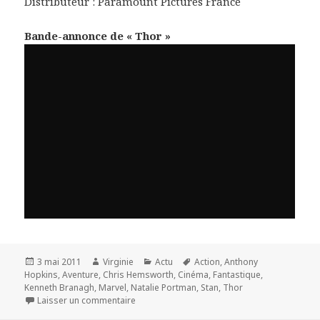
Distributeur : Paramount Pictures France
Bande-annonce de « Thor »
Publié
Auteur
Catégories
Mots-
3 mai 2011
Virginie
Actu
Action
,
Anthony
le
clés
Hopkins
,
Aventure
,
Chris Hemsworth
,
Cinéma
,
Fantastique
,
Kenneth Branagh
,
Marvel
,
Natalie Portman
,
Stan
,
Thor
sur « Thor » signé Kenneth Branagh
Laisser un commentaire