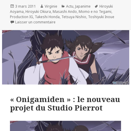
Publié
Auteur
Catégories
Mots-
3 mars 2011
Virginie
Actu
,
Japanime
Hiroyuki
le
clés
Aoyama
,
Hiroyuki Okiura
,
Masashi Ando
,
Momo e no Tegami
,
Production IG
,
Takeshi Honda
,
Tetsuya Nishio
,
Toshiyuki Inoue
sur Hiroyuki Okiura revient avec « Momo e n
Laisser un commentaire
« Onigamiden » : le nouveau
projet du Studio Pierrot