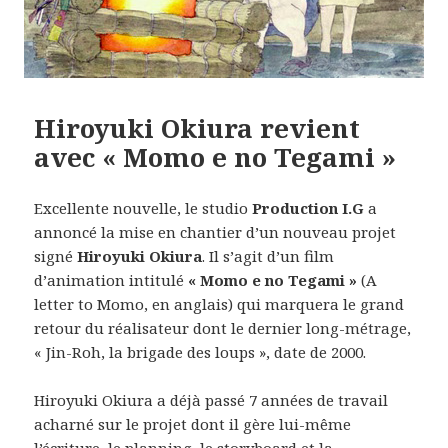
Hiroyuki Okiura revient
avec « Momo e no Tegami »
Excellente nouvelle, le studio
Production I.G
a
annoncé la mise en chantier d’un nouveau projet
signé
Hiroyuki Okiura
. Il s’agit d’un film
d’animation intitulé
« Momo e no Tegami »
(A
letter to Momo, en anglais) qui marquera le grand
retour du réalisateur dont le dernier long-métrage,
« Jin-Roh, la brigade des loups », date de 2000.
Hiroyuki Okiura a déjà passé 7 années de travail
acharné sur le projet dont il gère lui-même
l’écriture, le planning, le storyboard et la