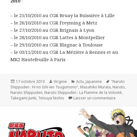
2010
:
– le 25/10/2010 au CGR Bruay la Buissière à Lille
– le 26/10/2010 au CGR Freyming à Metz
– le 27/10/2010 au CGR Brignais à Lyon
– le 28/10/2010 au CGR Lattes à Montpellier
– le 29/10/2010 au CGR Blagnac à Toulouse
– le 03/11/2010 au CGR La Mézière à Rennes et au
MK2 Hautefeuille à Paris
Publié
Auteur
Catégories
Mots-
17 octobre 2010
Virginie
Actu
,
Japanime
"Naruto
le
clés
Shippuden : Hi no Ishi wo Tsugumono"
,
Masahiko Murata
,
Naruto
,
Naruto Shippuden
,
Naruto Shippuden : La Flamme de la Volonté
,
sur « Naruto
Takegami Junki
,
Tetsuya Nishio
Laisser un commentaire