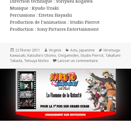
Direction technique : Yoriyasu Kogawa
Musique : Ryudo Uzaki
Percussions : Eitetsu Hayashi
Production de l’animation : Studio Pierrot
Production : Sony Pictures Entertainment
Publié
Auteur
Catégories
Mots-
22 février 2011
Virginie
Actu
,
Japanime
Hirotsugu
le
clés
Kawasaki
,
Katsuhiro Otomo
,
Onigamiden
,
Studio Pierrot
,
Takafumi
sur « Onigamiden » 
Takada
,
Tetsuya Nishio
Laisser un commentaire