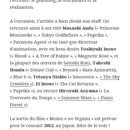
réalisation.
A l’occasion, l’artiste a bien choisi son staff. On
retrouve ainsi à ses côté
Masashi Ando
(« Princesse
Mononoke », « Tokyo Godfathers », « Paprika »,
« Paranoia Agent ») en tant que directeur
d’animation, avec en bras-droits
Toshiyuki Inoue
(« Blood », « A Tree of Palme », « Magnetic Rose », et
la plupart des œuvres de
Satoshi Kon
),
Takeshi
Honda
(« Denno Coil », « Beyond » dans Animatrix,
« Blue 6 »),
Tetsuya Nishio
(« Innocence »,
« The Sky
Crawlers »
),
Ei Inoue
(« The Cat Returns »,
« Paprika »), ou encore
Hiroyuki Aoyama
(« La
Traversée du Temps »,
« Summer Wars »
,
« Piano
Forest »
).
La sortie du film « Momo e no Tegami » est prévue
pour le courant
2012
, au Japon. Hâte de le voir !