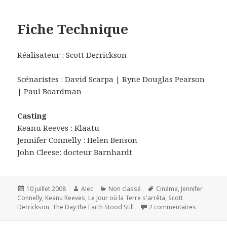
Fiche Technique
Réalisateur : Scott Derrickson
Scénaristes : David Scarpa | Ryne Douglas Pearson
| Paul Boardman
Casting
Keanu Reeves : Klaatu
Jennifer Connelly : Helen Benson
John Cleese: docteur Barnhardt
Publié
Auteur
Catégories
Mots-
10 juillet 2008
Alec
Non classé
Cinéma
,
Jennifer
le
clés
Connelly
,
Keanu Reeves
,
Le Jour où la Terre s'arrêta
,
Scott
sur Remake
Derrickson
,
The Day the Earth Stood Still
2 commentaires