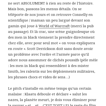
ne sert ABSOLUMENT à rien au reste de l’histoire.
Mais bon, passons les menus détails. On se
téléporte de nos jours et on retrouve Connelly en
scientifique / maman un peu largué devant son
gamin qui joue à
World of Warcraft
(merci la pub
au passage). Et là crac, une scène guignolesque où
des men in black viennent la prendre directement
chez elle, avec pour seul mot « on vous expliquera
en route ». Scott Derrickson doit sans doute avoir
un problème avec l’ordre et l’armée parce qu’il
adore nous assommer de clichés poussifs (pèle mèle
: les men in black qui ressemblent à des mister
Smith, les ralentis sur les déploiements militaires,
les phrases chocs et vides de sens…)
Le pitch s’installe en même temps qu’un certain
malaise : Klaatu déboule et déclare « salut les
nazes, la planète meurt, je dois vous éliminer pour
la sauver » et… et… C’EST TOUT ! Et le reste du film