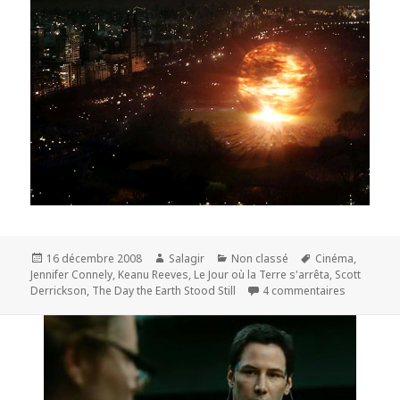
Publié
Auteur
Catégories
Mots-
16 décembre 2008
Salagir
Non classé
Cinéma
,
le
clés
Jennifer Connely
,
Keanu Reeves
,
Le Jour où la Terre s'arrêta
,
Scott
sur Le Jour
Derrickson
,
The Day the Earth Stood Still
4 commentaires