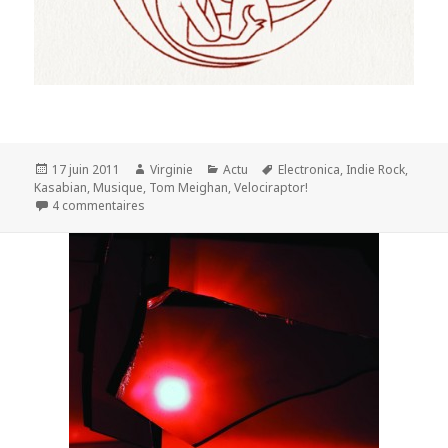
Publié
Auteur
Catégories
Mots-
17 juin 2011
Virginie
Actu
Electronica
,
Indie Rock
,
le
clés
Kasabian
,
Musique
,
Tom Meighan
,
Velociraptor!
sur ‘Velociraptor!’ : le nouveau Kasabian
4 commentaires