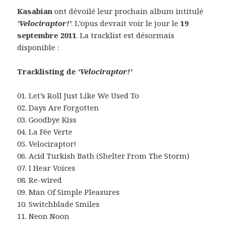
Kasabian
ont dévoilé leur prochain album intitulé
‘Velociraptor!’
. L’opus devrait voir le jour le
19
septembre 2011
. La tracklist est désormais
disponible :
Tracklisting de
‘Velociraptor!’
01. Let’s Roll Just Like We Used To
02. Days Are Forgotten
03. Goodbye Kiss
04. La Fée Verte
05. Velociraptor!
06. Acid Turkish Bath (Shelter From The Storm)
07. I Hear Voices
08. Re-wired
09. Man Of Simple Pleasures
10. Switchblade Smiles
11. Neon Noon