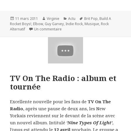
Publié
Auteur
Catégories
Mots-
11 mars 2011
Virginie
Actu
Brit Pop
,
Build A
le
clés
Rocket Boys!
,
Elbow
,
Guy Garvey
,
Indie Rock
,
Musique
,
Rock
sur ‘Build A Rocket Boys!’ : le nouvel alb
Alternatif
Un commentaire
TV On The Radio : album et
tournée
Excellente nouvelle pour les fans de
TV On The
Radio
, après une pause de deux ans, les New
Yorkais reviennent sur le devant de la scène avec
un nouvel album. Intitulé
‘Nine Types Of Light’
,
l’opus est attendu le
12 avril
prochain. Le groupe a