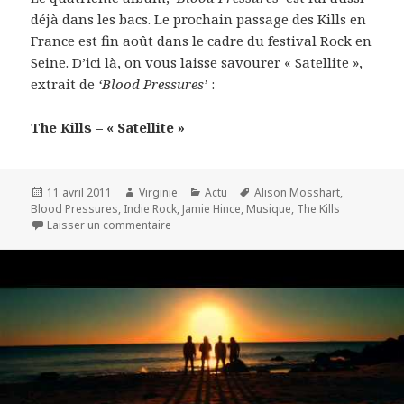
déjà dans les bacs. Le prochain passage des Kills en
France est fin août dans le cadre du festival Rock en
Seine. D’ici là, on vous laisse savourer « Satellite »,
extrait de
‘Blood Pressures’
:
The Kills – « Satellite »
Publié
Auteur
Catégories
Mots-
11 avril 2011
Virginie
Actu
Alison Mosshart
,
le
clés
Blood Pressures
,
Indie Rock
,
Jamie Hince
,
Musique
,
The Kills
sur The Kills reviennent avec ‘Blood Pressure
Laisser un commentaire