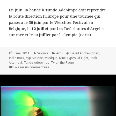
En juin, la bande à Tunde Adebimpe doit reprendre
la route direction l’Europe pour une tournée qui
passera le
30 juin
par le Werchter Festival en
Belgique, le
12 juillet
par Les Deferlantes d’Argeles
sur mer et le
13 juillet
par l’Olympia (Paris).
Publié
Auteur
Catégories
Mots-
6 mai 2011
Virginie
Actu
David Andrew Sitek
,
le
clés
Indie Rock
,
Kyp Malone
,
Musique
,
Nine Types Of Light
,
Rock
Alternatif
,
Tunde Adebimpe
,
Tv on the Radio
sur TV On The Radio : une bonne et une mauv
Laisser un commentaire