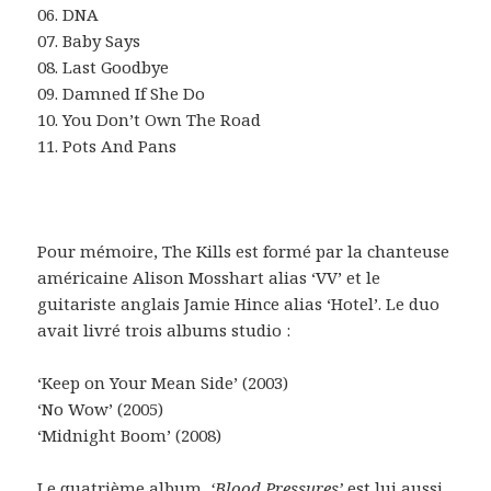
06. DNA
07. Baby Says
08. Last Goodbye
09. Damned If She Do
10. You Don’t Own The Road
11. Pots And Pans
Pour mémoire, The Kills est formé par la chanteuse
américaine Alison Mosshart alias ‘VV’ et le
guitariste anglais Jamie Hince alias ‘Hotel’. Le duo
avait livré trois albums studio :
‘Keep on Your Mean Side’ (2003)
‘No Wow’ (2005)
‘Midnight Boom’ (2008)
Le quatrième album,
‘Blood Pressures’
est lui aussi