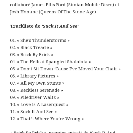
collaboré James Ellis Ford (Simian Mobile Disco) et
Josh Homme (Queens Of The Stone Age).
Trackliste de
‘Suck It And See’
01. « She’s Thunderstorms »
02. « Black Treacle »
03. « Brick By Brick »
04. « The Hellcat Spangled Shalalala »
05. « Don’t Sit Down ‘Cause I’ve Moved Your Chair »
06. « Library Pictures »
07. « All My Own Stunts »
08. « Reckless Serenade »
09. « Piledriver Waltz »
10. « Love Is A Laserquest »
11. « Suck It And See »
12. « That’s Where You’re Wrong »
« Brick By Brick », premier extrait de
‘Suck It And