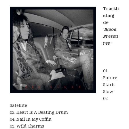
Trackli
sting
de
‘Blood
Pressu
res’
01.
Future
Starts
Slow
02.
Satellite
03. Heart Is A Beating Drum
04. Nail In My Coffin
05. Wild Charms