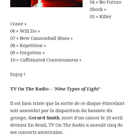
04 « No Future
Shock »
05 « Killer
Crane »
06 « Will Do »
07 « New Cannonball Blues »
08 « Repetition »
09 « Forgotten »
10 « Caffeinated Consciousness »
Enjoy !
TV On The Radio –
‘Nine Types of Light’
Il est bien triste que la sortie de ce disque étincelant
soit assombri par la disparition du bassiste du
groupe,
Gerard Smith
, mort d’un cancer le 20 avril
dernier. En deuil, TV On The Radio a annulé cinq de
ses concerts américains.