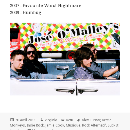
2007 : Favourite Worst Nightmare
2009 : Humbug
Publié
Auteur
Catégories
Mots-
20 avril 2011
Virginie
Actu
Alex Turner
,
Arctic
le
clés
Monkeys
,
Indie Rock
,
Jamie Cook
,
Musique
,
Rock Alternatif
,
Suck It