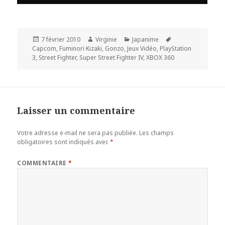
Publié
Auteur
Catégories
Mots-
7 février 2010
Virginie
Japanime
le
clés
Capcom
,
Fuminori Kizaki
,
Gonzo
,
Jeux Vidéo
,
PlayStation
3
,
Street Fighter
,
Super Street Fighter IV
,
XBOX 360
Laisser un commentaire
Votre adresse e-mail ne sera pas publiée.
Les champs
obligatoires sont indiqués avec
*
COMMENTAIRE
*