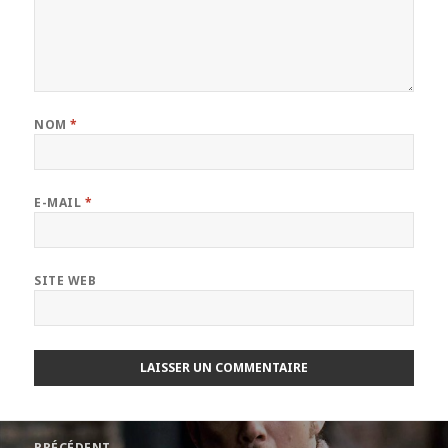
NOM
*
E-MAIL
*
SITE WEB
Navigation
PRÉCÉDENT