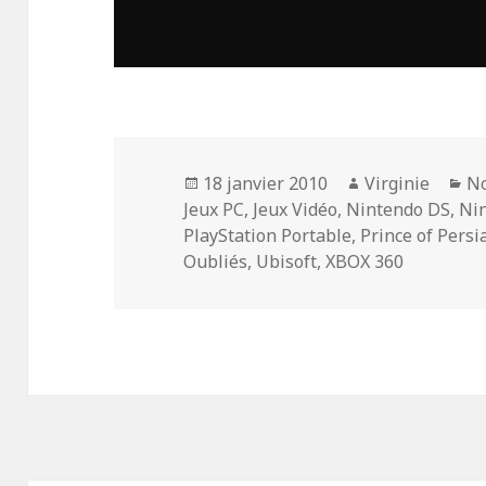
Publié
Auteur
Ca
18 janvier 2010
Virginie
No
le
Jeux PC
,
Jeux Vidéo
,
Nintendo DS
,
Nin
PlayStation Portable
,
Prince of Persi
Oubliés
,
Ubisoft
,
XBOX 360