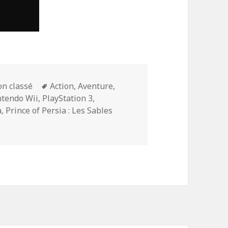
tégories
Mots-
n classé
Action
,
Aventure
,
clés
tendo Wii
,
PlayStation 3
,
a
,
Prince of Persia : Les Sables