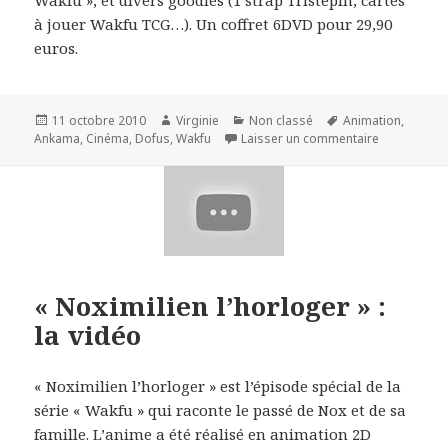
Wakfu », et divers goodies (1 strap Tristepin, cartes
à jouer Wakfu TCG…). Un coffret 6DVD pour 29,90
euros.
Publié
Auteur
Catégories
Mots-
11 octobre 2010
Virginie
Non classé
Animation
,
le
clés
sur Dofus e
Ankama
,
Cinéma
,
Dofus
,
Wakfu
Laisser un commentaire
« Noximilien l’horloger » :
la vidéo
« Noximilien l’horloger » est l’épisode spécial de la
série « Wakfu » qui raconte le passé de Nox et de sa
famille. L’anime a été réalisé en animation 2D