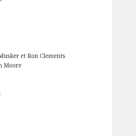
n Musker et Ron Clements
mm Moore
e