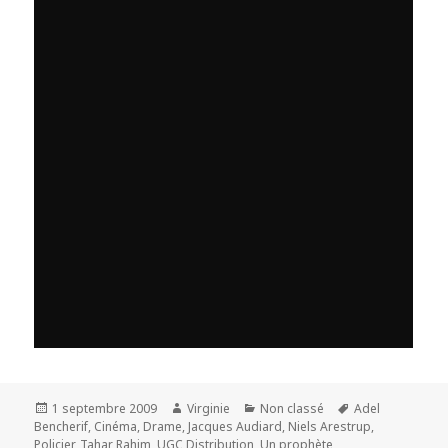
Publié
Auteur
Catégories
Mots-
1 septembre 2009
Virginie
Non classé
Adel
le
clés
Bencherif
,
Cinéma
,
Drame
,
Jacques Audiard
,
Niels Arestrup
,
Policier
,
Tahar Rahim
,
UGC Distribution
,
Un prophète