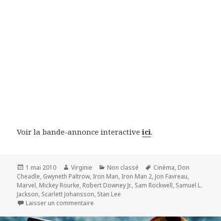
Voir la bande-annonce interactive
ici
.
Publié
Auteur
Catégories
Mots-
1 mai 2010
Virginie
Non classé
Cinéma
,
Don
le
clés
Cheadle
,
Gwyneth Paltrow
,
Iron Man
,
Iron Man 2
,
Jon Favreau
,
Marvel
,
Mickey Rourke
,
Robert Downey Jr.
,
Sam Rockwell
,
Samuel L.
Jackson
,
Scarlett Johansson
,
Stan Lee
sur « Iron Man 2 » : un très bon spectacle
Laisser un commentaire