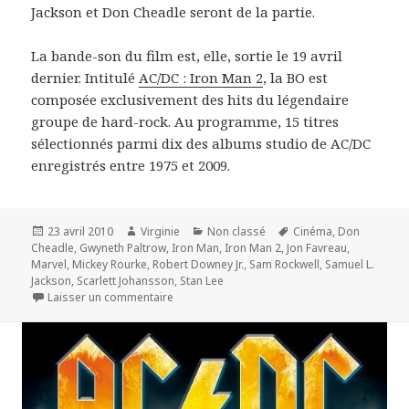
Jackson et Don Cheadle seront de la partie.
La bande-son du film est, elle, sortie le 19 avril
dernier. Intitulé
AC/DC : Iron Man 2
, la BO est
composée exclusivement des hits du légendaire
groupe de hard-rock. Au programme, 15 titres
sélectionnés parmi dix des albums studio de AC/DC
enregistrés entre 1975 et 2009.
Publié
Auteur
Catégories
Mots-
23 avril 2010
Virginie
Non classé
Cinéma
,
Don
le
clés
Cheadle
,
Gwyneth Paltrow
,
Iron Man
,
Iron Man 2
,
Jon Favreau
,
Marvel
,
Mickey Rourke
,
Robert Downey Jr.
,
Sam Rockwell
,
Samuel L.
Jackson
,
Scarlett Johansson
,
Stan Lee
sur « Iron Man 2 » : bande-annonce interactiv
Laisser un commentaire