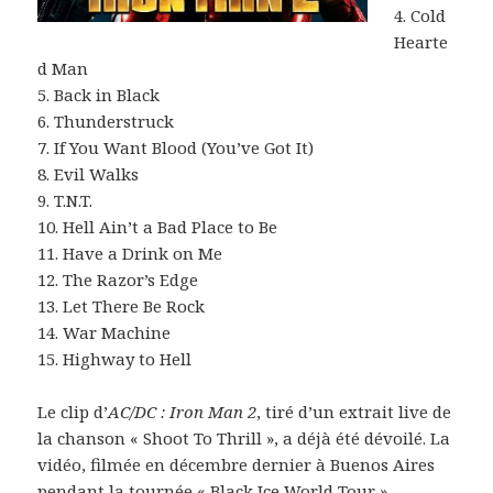
4. Cold
Hearte
d Man
5. Back in Black
6. Thunderstruck
7. If You Want Blood (You’ve Got It)
8. Evil Walks
9. T.N.T.
10. Hell Ain’t a Bad Place to Be
11. Have a Drink on Me
12. The Razor’s Edge
13. Let There Be Rock
14. War Machine
15. Highway to Hell
Le clip d’
AC/DC : Iron Man 2
, tiré d’un extrait live de
la chanson « Shoot To Thrill », a déjà été dévoilé. La
vidéo, filmée en décembre dernier à Buenos Aires
pendant la tournée « Black Ice World Tour »,