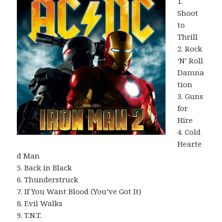
1.
Shoot
to
Thrill
2. Rock
‘N’ Roll
Damna
tion
3. Guns
for
Hire
4. Cold
Hearte
d Man
5. Back in Black
6. Thunderstruck
7. If You Want Blood (You’ve Got It)
8. Evil Walks
9. T.N.T.