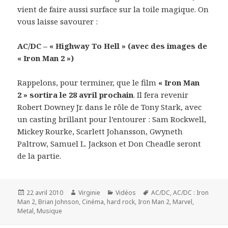
vient de faire aussi surface sur la toile magique. On
vous laisse savourer :
AC/DC – « Highway To Hell » (avec des images de
« Iron Man 2 »)
Rappelons, pour terminer, que le film
« Iron Man
2 » sortira le 28 avril prochain
. Il fera revenir
Robert Downey Jr. dans le rôle de Tony Stark, avec
un casting brillant pour l’entourer : Sam Rockwell,
Mickey Rourke, Scarlett Johansson, Gwyneth
Paltrow, Samuel L. Jackson et Don Cheadle seront
de la partie.
Publié
Auteur
Catégories
Mots-
22 avril 2010
Virginie
Vidéos
AC/DC
,
AC/DC : Iron
le
clés
Man 2
,
Brian Johnson
,
Cinéma
,
hard rock
,
Iron Man 2
,
Marvel
,
Metal
,
Musique