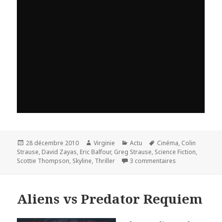
Publié
Auteur
Catégories
Mots-
28 décembre 2010
Virginie
Actu
Cinéma
,
Colin
le
clés
Strause
,
David Zayas
,
Eric Balfour
,
Greg Strause
,
Science Fiction
,
sur « Skyline » : 
Scottie Thompson
,
Skyline
,
Thriller
3 commentaires
Aliens vs Predator Requiem