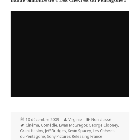
Bande-annonce de « Les Chèvres du Pentagone »
Publié
Auteur
Catégories
10 décembre 2009
Virginie
Non classé
le
Mots-
Cinéma
,
Comédie
,
Ewan McGregor
,
George Clooney
,
clés
Grant Heslov
,
Jeff Bridges
,
Kevin Spacey
,
Les Chèvres
du Pentagone
,
Sony Pictures Releasing France