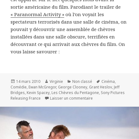
sortie américaine du film. Parodiant le trailer de
« Paranormal Activity »
où l’on voyait les
spectateurs terrorisés dans une salle de cinéma, on
pouvait y découvrir une assemblée de chèvres
installées dans une salle obscure, terrifiées en
découvrant ce qui arrivait aux chèvres du film. On
vous laisse savourer :
Publié
Auteur
Catégories
Mots-
14 mars 2010
Virginie
Non classé
Cinéma
,
le
clés
Comédie
,
Ewan McGregor
,
George Clooney
,
Grant Heslov
,
Jeff
Bridges
,
Kevin Spacey
,
Les Chèvres du Pentagone
,
Sony Pictures
sur « Les Chèvres du Pent
Releasing France
Laisser un commentaire