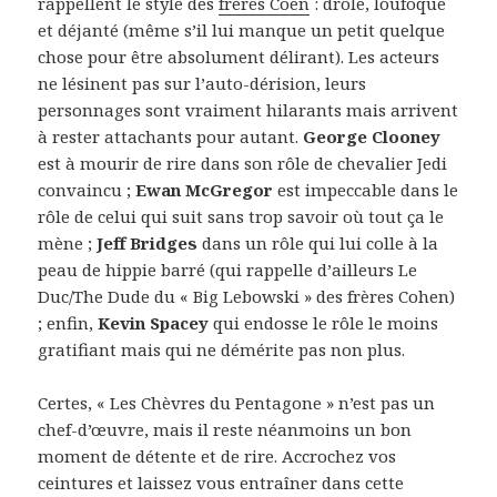
rappellent le style des
frères Coen
: drôle, loufoque
et déjanté (même s’il lui manque un petit quelque
chose pour être absolument délirant). Les acteurs
ne lésinent pas sur l’auto-dérision, leurs
personnages sont vraiment hilarants mais arrivent
à rester attachants pour autant.
George Clooney
est à mourir de rire dans son rôle de chevalier Jedi
convaincu ;
Ewan McGregor
est impeccable dans le
rôle de celui qui suit sans trop savoir où tout ça le
mène ;
Jeff Bridges
dans un rôle qui lui colle à la
peau de hippie barré (qui rappelle d’ailleurs Le
Duc/The Dude du « Big Lebowski » des frères Cohen)
; enfin,
Kevin Spacey
qui endosse le rôle le moins
gratifiant mais qui ne démérite pas non plus.
Certes, « Les Chèvres du Pentagone » n’est pas un
chef-d’œuvre, mais il reste néanmoins un bon
moment de détente et de rire. Accrochez vos
ceintures et laissez vous entraîner dans cette