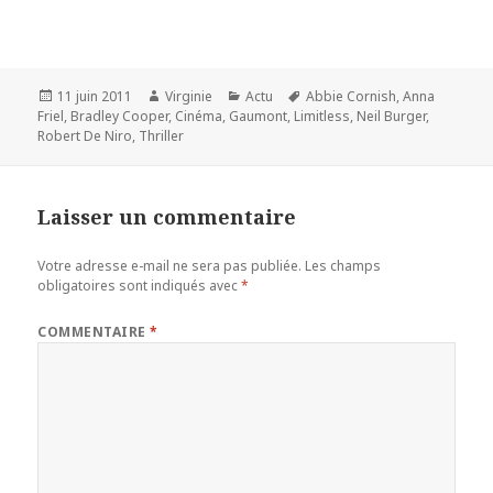
Publié
Auteur
Catégories
Mots-
11 juin 2011
Virginie
Actu
Abbie Cornish
,
Anna
le
clés
Friel
,
Bradley Cooper
,
Cinéma
,
Gaumont
,
Limitless
,
Neil Burger
,
Robert De Niro
,
Thriller
Laisser un commentaire
Votre adresse e-mail ne sera pas publiée.
Les champs
obligatoires sont indiqués avec
*
COMMENTAIRE
*