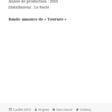
Année de production : 2010
Distributeur : Le Pacte
Bande-annonce de « Tournée »
Publié
Auteur
Catégories
Mots-
5 juillet 2010
Virginie
Non classé
Cinéma
,