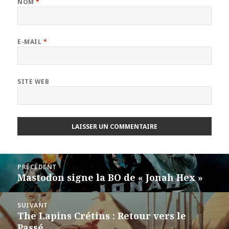
NOM
*
E-MAIL
*
SITE WEB
Navigation
PRÉCÉDENT
de
Mastodon signe la BO de « Jonah Hex »
Article
l’article
précédent :
SUIVANT
The Lapins Crétins : Retour vers le
Article
Passé
suivant :