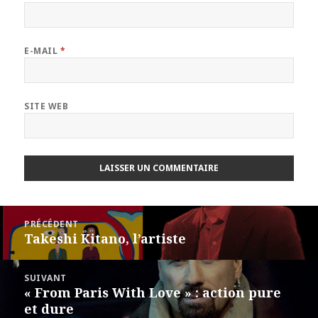
E-MAIL
*
SITE WEB
Navigation
PRÉCÉDENT
de
Takeshi Kitano, l’artiste
Article
l’article
précédent :
SUIVANT
« From Paris With Love » : action pure
Article
et dure
suivant :