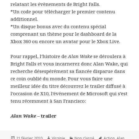
relatant les évènements de Bright Falls.
*Un code pour télécharger le premier contenu
additionnel.
*Un disque bonus avec du contenu spécial
comprenant un thème pour le dashboard de la
Xbox 360 ou encore un avatar pour le Xbox Live.
Pour rappel, l’histoire de
Alan Wake
se déroulera à
Bright Falls et vous incarnerez donc Alan Wake, qui
recherche désespérément sa fiancée disparue dans
ce coin oublié du monde. Pour vous faire une
meilleur idée du titre découvrez le trailer diffusé à
l’occasion de X10, l’événement de Microsoft qui s’est
tenu récemment à San Francisco:
Alan Wake
– trailer
Publié
Auteur
Catégories
Mots-
21 février 2010
Virginie
Non classé
Action
,
Alan