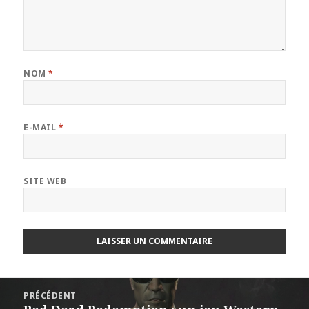
NOM
*
E-MAIL
*
SITE WEB
Navigation
PRÉCÉDENT
de