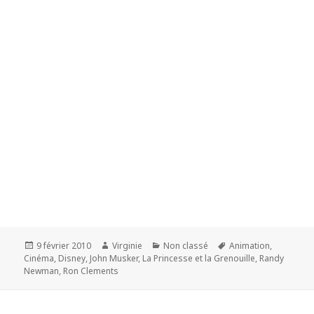
Publié
Auteur
Catégories
Mots-
9 février 2010
Virginie
Non classé
Animation
,
le
clés
Cinéma
,
Disney
,
John Musker
,
La Princesse et la Grenouille
,
Randy
Newman
,
Ron Clements