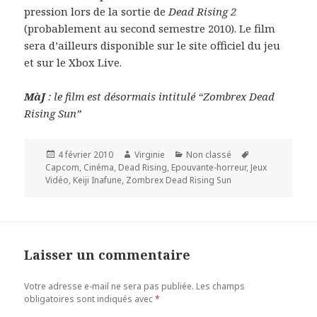
pression lors de la sortie de
Dead Rising 2
(probablement au second semestre 2010). Le film
sera d’ailleurs disponible sur le site officiel du jeu
et sur le Xbox Live.
MàJ
: le film est désormais intitulé “Zombrex Dead
Rising Sun”
Publié
Auteur
Catégories
Mots-
4 février 2010
Virginie
Non classé
le
clés
Capcom
,
Cinéma
,
Dead Rising
,
Epouvante-horreur
,
Jeux
Vidéo
,
Keiji Inafune
,
Zombrex Dead Rising Sun
Laisser un commentaire
Votre adresse e-mail ne sera pas publiée.
Les champs
obligatoires sont indiqués avec
*