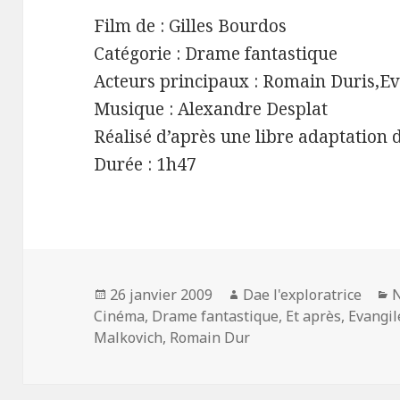
Film de : Gilles Bourdos
Catégorie : Drame fantastique
Acteurs principaux : Romain Duris,Ev
Musique : Alexandre Desplat
Réalisé d’après une libre adaptatio
Durée : 1h47
Publié
Auteur
C
26 janvier 2009
Dae l'exploratrice
N
le
Cinéma
,
Drame fantastique
,
Et après
,
Evangile
Malkovich
,
Romain Dur