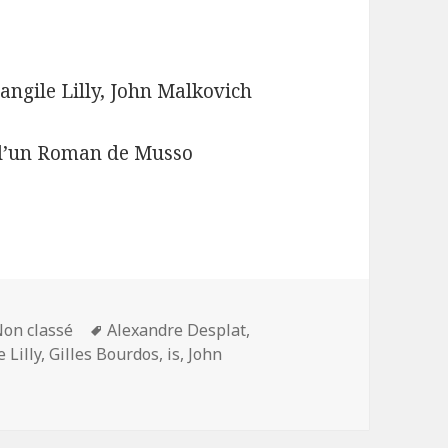
angile Lilly, John Malkovich
n d’un Roman de Musso
atégories
Mots-
on classé
Alexandre Desplat
,
clés
 Lilly
,
Gilles Bourdos
,
is
,
John