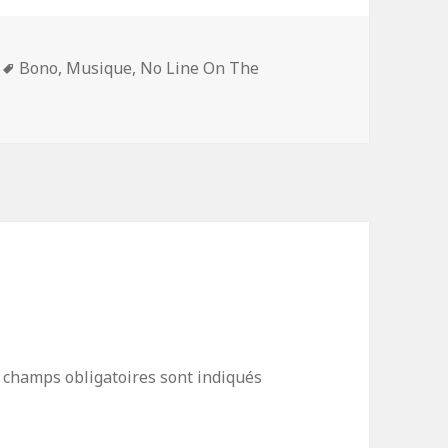
Mots-
Bono
,
Musique
,
No Line On The
clés
 champs obligatoires sont indiqués