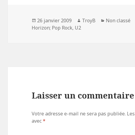
Publié
Auteur
Catégories
26 janvier 2009
TroyB
Non classé
le
Horizon; Pop Rock
,
U2
Laisser un commentaire
Votre adresse e-mail ne sera pas publiée.
Les
avec
*