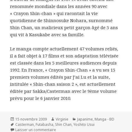
renommée mondiale dans les années 90 avec
« Crayon Shin-chan » qui racontait la vie
quotidienne de Shinnosuke Nohara, surnommé
Shin Chan, un malicieux petit garçon âgé de 5 ans
qui vit à Kasukabe avec sa famille.
Le manga compte actuellement 47 volumes reliés,
il a fait objet à 17 films et son adaptation télévisée
est classée dans les 5 meilleures audiences depuis
1992. En France, « Crayon Shin-Chan » a vu ses 15
premiers volumes édités par J’ai Lu et la suite,
intitulée « Shin-chan saison 2 », est actuellement
éditée par Sakka/Casterman avec le 9ème volume
prévu pour le 6 janvier 2010.
Publié
Auteur
Catégories
15 novembre 2009
Virginie
Japanime
,
Manga - BD
le
Mots-
Casterman
,
Futabasha
,
Shin Chan
,
Yoshito Usui
clés
sur « Shin Chan » continue
Laisser un commentaire