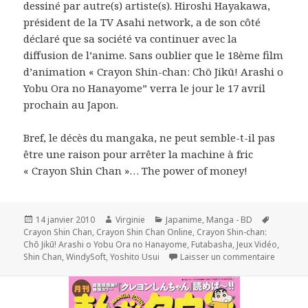
dessiné par autre(s) artiste(s). Hiroshi Hayakawa,
président de la TV Asahi network, a de son côté
déclaré que sa société va continuer avec la
diffusion de l’anime. Sans oublier que le 18ème film
d’animation « Crayon Shin-chan: Chō Jikū! Arashi o
Yobu Ora no Hanayome” verra le jour le 17 avril
prochain au Japon.
Bref, le décès du mangaka, ne peut semble-t-il pas
être une raison pour arrêter la machine à fric
« Crayon Shin Chan »… The power of money!
Publié
Auteur
Catégories
Mots-
14 janvier 2010
Virginie
Japanime
,
Manga - BD
le
clés
Crayon Shin Chan
,
Crayon Shin Chan Online
,
Crayon Shin-chan:
Chō Jikū! Arashi o Yobu Ora no Hanayome
,
Futabasha
,
Jeux Vidéo
,
sur Shin
Shin Chan
,
WindySoft
,
Yoshito Usui
Laisser un commentaire