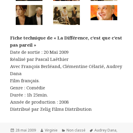
Fiche technique de « La Différence, c’est que c’est
pas pareil »
Date de sortie : 20 Mai 2009
Réalisé par Pascal Laëthier
Avec François Berléand, Clémentine Célarié, Audrey
Dana
Film français.
Genre : Comédie
Durée : 1h 25min.
Année de production : 2008
Distribué par Zelig Films Distribution
Publié
Auteur
Catégories
Mots-
28 mai 2009
Virginie
Non classé
Audrey Dana
,