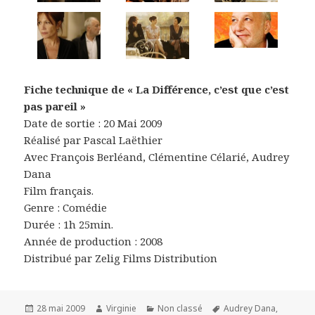
Fiche technique de « La Différence, c’est que c’est
pas pareil »
Date de sortie : 20 Mai 2009
Réalisé par Pascal Laëthier
Avec François Berléand, Clémentine Célarié, Audrey
Dana
Film français.
Genre : Comédie
Durée : 1h 25min.
Année de production : 2008
Distribué par Zelig Films Distribution
Publié
Auteur
Catégories
Mots-
28 mai 2009
Virginie
Non classé
Audrey Dana
,