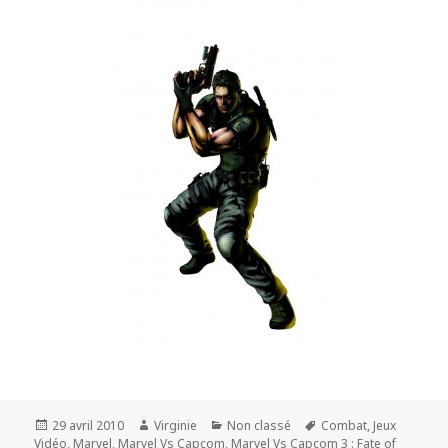
Publié
Auteur
Catégories
Mots-
29 avril 2010
Virginie
Non classé
Combat
,
Jeux
le
clés
Vidéo
,
Marvel
,
Marvel Vs Capcom
,
Marvel Vs Capcom 3 : Fate of