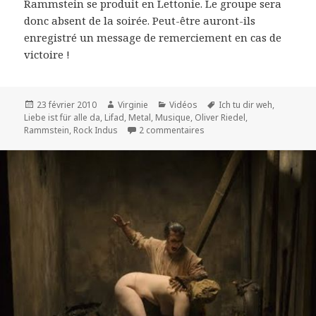
Rammstein se produit en Lettonie. Le groupe sera
donc absent de la soirée. Peut-être auront-ils
enregistré un message de remerciement en cas de
victoire !
Publié
Auteur
Catégories
Mots-
23 février 2010
Virginie
Vidéos
Ich tu dir weh
,
le
clés
Liebe ist für alle da
,
Lifad
,
Metal
,
Musique
,
Oliver Riedel
,
sur Rammstein : le nouveau
Rammstein
,
Rock Indus
2 commentaires