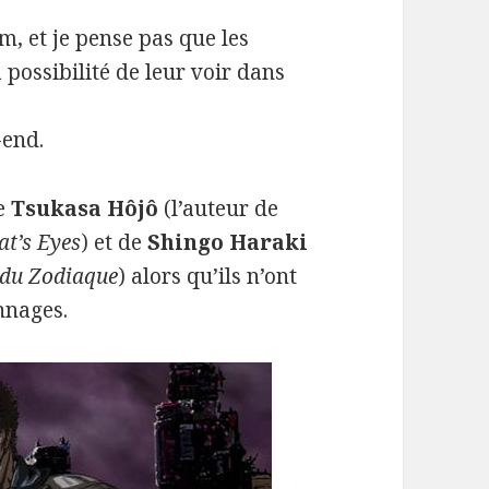
, et je pense pas que les
 possibilité de leur voir dans
-end.
de
Tsukasa H
ô
j
ô
(l’auteur de
at’s Eyes
) et de
Shingo Haraki
s du Zodiaque
) alors qu’ils n’ont
nnages.