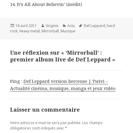
14. It’s All About Believin’ (inédit)
Publié
Auteur
Catégories
Mots-
18 avril 2011
Virginie
Actu
Def Leppard
,
hard
le
clés
rock
,
Heavy metal
,
Mirrorball
,
Musique
Une réflexion sur « ‘Mirrorball’ :
premier album live de Def Leppard »
Ping :
Def Leppard version berceuse | Twivi –
Actualité cinéma, musique, manga et jeux vidéo
Laisser un commentaire
Votre adresse e-mail ne sera pas publiée.
Les champs
obligatoires sont indiqués avec
*