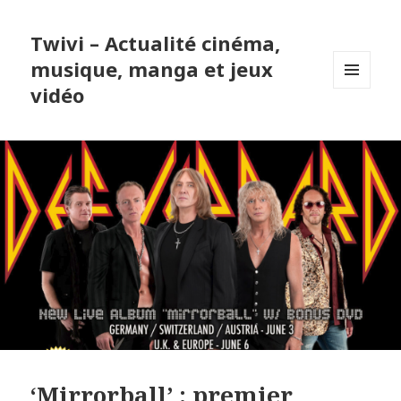
Twivi – Actualité cinéma,
musique, manga et jeux
vidéo
MENU
ET
WIDGETS
‘Mirrorball’ : premier