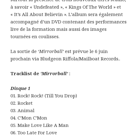
à savoir « Undefeated », « Kings Of The World » et
« It’s All About Believin ». L’album sera également
accompagné d’un DVD contenant des performances
live de la formation mais aussi des images
tournées en coulisses.
La sortie de
‘Mirrorball’
est prévue le 6 juin
prochain via Bludgeon Riffola/Mailboat Records..
Tracklist de
‘Mirrorball’
:
Disque 1
01. Rock! Rock! (Till You Drop)
02. Rocket
03. Animal
04. C’Mon C’Mon
05. Make Love Like A Man
06. Too Late For Love