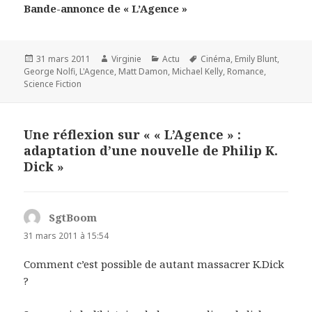
Bande-annonce de « L’Agence »
Publié
Auteur
Catégories
Mots-
31 mars 2011
Virginie
Actu
Cinéma
,
Emily Blunt
,
le
clés
George Nolfi
,
L'Agence
,
Matt Damon
,
Michael Kelly
,
Romance
,
Science Fiction
Une réflexion sur « « L’Agence » :
adaptation d’une nouvelle de Philip K.
Dick »
SgtBoom
dit :
31 mars 2011 à 15:54
Comment c’est possible de autant massacrer K.Dick
?