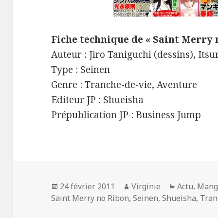
Fiche technique de « Saint Merry 
Auteur : Jiro Taniguchi (dessins), Its
Type : Seinen
Genre : Tranche-de-vie, Aventure
Editeur JP : Shueisha
Prépublication JP : Business Jump
Publié
Auteur
Catégories
24 février 2011
Virginie
Actu
,
Mang
le
Saint Merry no Ribon
,
Seinen
,
Shueisha
,
Tran