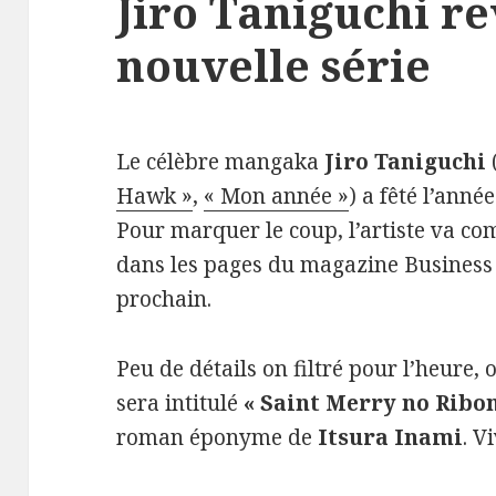
Jiro Taniguchi r
nouvelle série
Le célèbre mangaka
Jiro Taniguchi
Hawk »
,
« Mon année »
) a fêté l’anné
Pour marquer le coup, l’artiste va c
dans les pages du magazine Business 
prochain.
Peu de détails on filtré pour l’heure,
sera intitulé
« Saint Merry no Ribon
roman éponyme de
Itsura Inami
. V