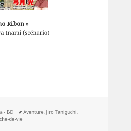
no Ribon »
ura Inami (scénario)
Mots-
a - BD
Aventure
,
Jiro Taniguchi
,
clés
che-de-vie