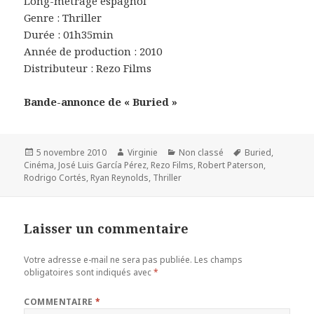
Long-métrage espagnol
Genre : Thriller
Durée : 01h35min
Année de production : 2010
Distributeur : Rezo Films
Bande-annonce de « Buried »
Publié
Auteur
Catégories
Mots-
5 novembre 2010
Virginie
Non classé
Buried
,
le
clés
Cinéma
,
José Luis García Pérez
,
Rezo Films
,
Robert Paterson
,
Rodrigo Cortés
,
Ryan Reynolds
,
Thriller
Laisser un commentaire
Votre adresse e-mail ne sera pas publiée.
Les champs
obligatoires sont indiqués avec
*
COMMENTAIRE
*