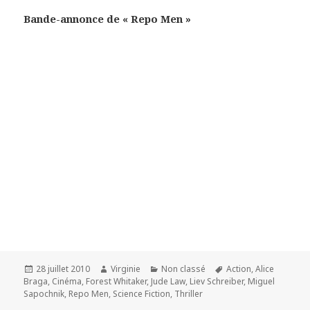
Bande-annonce de « Repo Men »
Publié
Auteur
Catégories
Mots-
28 juillet 2010
Virginie
Non classé
Action
,
Alice
le
clés
Braga
,
Cinéma
,
Forest Whitaker
,
Jude Law
,
Liev Schreiber
,
Miguel
Sapochnik
,
Repo Men
,
Science Fiction
,
Thriller