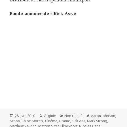
Bande-annonce de « Kick-Ass »
Publié
Auteur
Catégories
Mots-
28 avril 2010
Virginie
Non classé
Aaron Johnson
,
le
clés
Action
,
Chloe Moretz
,
Cinéma
,
Drame
,
Kick-Ass
,
Mark Strong
,
Matthew Vaughn
,
Metropolitan FilmExport
,
Nicolas Cage