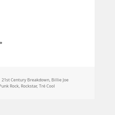
»
s
Mots-
21st Century Breakdown
,
Billie Joe
clés
Punk Rock
,
Rockstar
,
Tré Cool