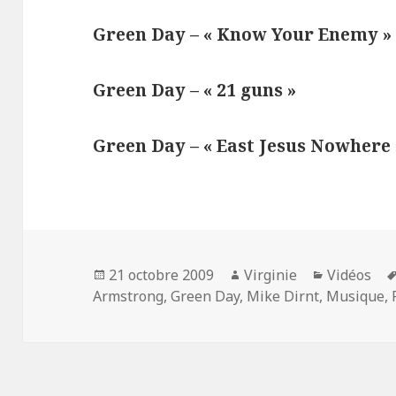
Green Day – « Know Your Enemy »
Green Day – « 21 guns »
Green Day – « East Jesus Nowhere 
Publié
Auteur
Catégorie
21 octobre 2009
Virginie
Vidéos
le
Armstrong
,
Green Day
,
Mike Dirnt
,
Musique
,