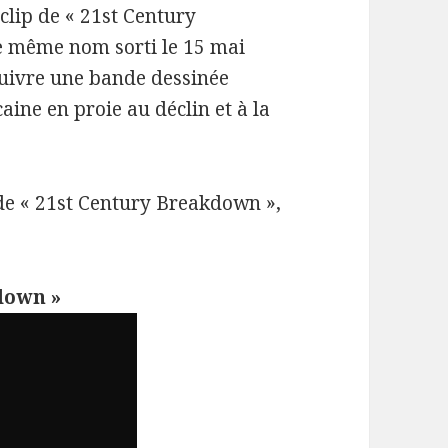
 clip de « 21st Century
e même nom sorti le 15 mai
 suivre une bande dessinée
ine en proie au déclin et à la
 de « 21st Century Breakdown »,
down »