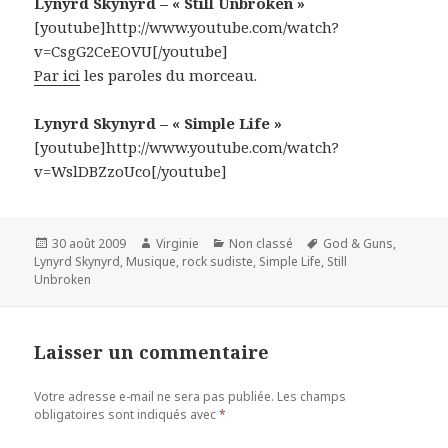
Lynyrd Skynyrd – « Still Unbroken »
[youtube]http://www.youtube.com/watch?
v=CsgG2CeEOVU[/youtube]
Par ici
les paroles du morceau.
Lynyrd Skynyrd – « Simple Life »
[youtube]http://www.youtube.com/watch?
v=WslDBZzoUco[/youtube]
Publié
Auteur
Catégories
Mots-
30 août 2009
Virginie
Non classé
God & Guns
,
le
clés
Lynyrd Skynyrd
,
Musique
,
rock sudiste
,
Simple Life
,
Still
Unbroken
Laisser un commentaire
Votre adresse e-mail ne sera pas publiée.
Les champs
obligatoires sont indiqués avec
*