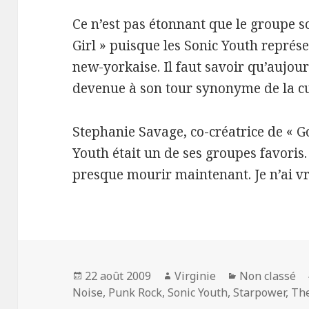
Ce n’est pas étonnant que le groupe s
Girl » puisque les Sonic Youth représ
new-yorkaise. Il faut savoir qu’aujourd
devenue à son tour synonyme de la cu
Stephanie Savage, co-créatrice de « Go
Youth était un de ses groupes favoris. 
presque mourir maintenant. Je n’ai vr
Publié
Auteur
Catégories
22 août 2009
Virginie
Non classé
le
Noise
,
Punk Rock
,
Sonic Youth
,
Starpower
,
The