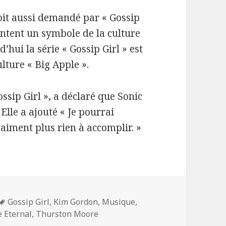
oit aussi demandé par « Gossip
entent un symbole de la culture
’hui la série « Gossip Girl » est
lture « Big Apple ».
ssip Girl », a déclaré que Sonic
Elle a ajouté « Je pourrai
aiment plus rien à accomplir. »
Mots-
Gossip Girl
,
Kim Gordon
,
Musique
,
clés
 Eternal
,
Thurston Moore