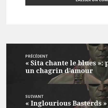
Navigation
de
PRÉCÉDENT
« Sita chante le blues »:
l’article
Article
un chagrin d’amour
précédent :
SUIVANT
« Inglourious Basterds »
Article