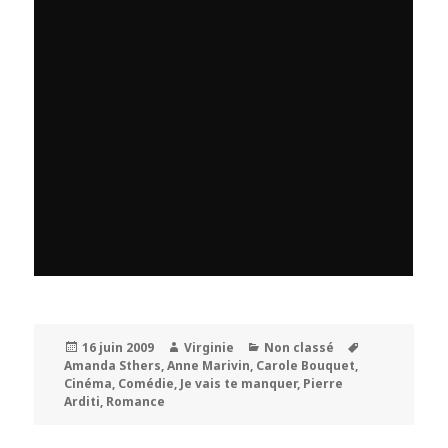
Publié
Auteur
Catégories
Mots-
16 juin 2009
Virginie
Non classé
le
clés
Amanda Sthers
,
Anne Marivin
,
Carole Bouquet
,
Cinéma
,
Comédie
,
Je vais te manquer
,
Pierre
Arditi
,
Romance