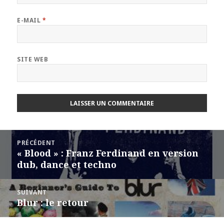
E-MAIL
*
SITE WEB
Navigation
PRÉCÉDENT
de
« Blood » : Franz Ferdinand en version
Article
l’article
dub, dance et techno
précédent :
SUIVANT
Blur : le retour
Article
suivant :