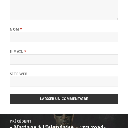
NOM
*
E-MAIL
*
SITE WEB
Navigation
PRÉCÉDENT
de
« Mariage à l’Islandaise » : un road-
Article