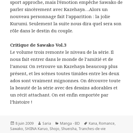
sport approche, mais l’émotion empêche Sawako de
parler sincèrement avec Kazehaya…Alors un
nouveau personnage fait l’apparition : la jolie
Kurumi. Seulement la suite nous dira quel sera son
rôle dans le destin du couple.
Critique de Sawako Vol.3
Le volume trois remonte le niveau de la série. Il
nous fait entrer dans le monde de l’amitié et de
l’amour. On retrouve un Kazehaya beaucoup plus
présent, et les scènes toutes timides entre les deux
ados sont vraiment mignonnes. On découvre toute
la beauté de la série avec des dessins adorables et
un récit attachant. On est enfin emportée par
l’histoire !
Publié
Auteur
Catégories
Mots-
8 juin 2009
Saria
Manga - BD
Kana
,
Romance
,
le
clés
Sawako
,
SHIINA Karuo
,
Shojo
,
Shueisha
,
Tranches-de-vie