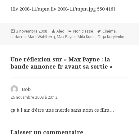
[flv:2008-11/mpm.flv 2008-11/mpm.jpg 550 416]
Publié
Auteur
Catégories
Mots-
3 novembre 2008
Alec
Non classé
Cinéma
,
le
clés
Ludacris
,
Mark Wahlberg
,
Max Payne
,
Mila Kunis
,
Olga Kurylenko
Une réflexion sur « Max Payne : la
bande annonce fr avant sa sortie »
Bob
dit :
26 novembre 2008 à 23:12
ça à l’air d’être une merde sans nom ce film…
Laisser un commentaire