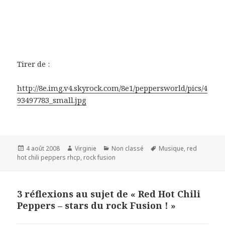
Tirer de :
http://8e.img.v4.skyrock.com/8e1/peppersworld/pics/4
93497783_small.jpg
Publié
Auteur
Catégories
Mots-
4 août 2008
Virginie
Non classé
Musique
,
red
le
clés
hot chili peppers rhcp
,
rock fusion
3 réflexions au sujet de « Red Hot Chili
Peppers – stars du rock Fusion ! »