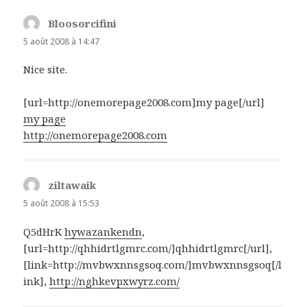
Bloosorcifini
dit :
5 août 2008 à 14:47
Nice site.
[url=http://onemorepage2008.com]my page[/url]
my page
http://onemorepage2008.com
ziltawaik
dit :
5 août 2008 à 15:53
Q5dHrK
hywazankendn
,
[url=http://qhhidrtlgmrc.com/]qhhidrtlgmrc[/url],
[link=http://mvbwxnnsgsoq.com/]mvbwxnnsgsoq[/l
ink],
http://nghkevpxwyrz.com/