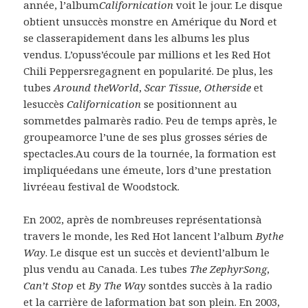
année, l’album
Californication
voit le jour. Le disque
obtient unsuccès monstre en Amérique du Nord et
se classerapidement dans les albums les plus
vendus. L’opuss’écoule par millions et les Red Hot
Chili Peppersregagnent en popularité. De plus, les
tubes
Around theWorld
,
Scar Tissue
,
Otherside
et
lesuccès
Californication
se positionnent au
sommetdes palmarès radio. Peu de temps après, le
groupeamorce l’une de ses plus grosses séries de
spectacles.Au cours de la tournée, la formation est
impliquéedans une émeute, lors d’une prestation
livréeau festival de Woodstock.
En 2002, après de nombreuses représentationsà
travers le monde, les Red Hot lancent l’album
Bythe
Way
. Le disque est un succès et devientl’album le
plus vendu au Canada. Les tubes
The ZephyrSong
,
Can’t Stop
et
By The Way
sontdes succès à la radio
et la carrière de laformation bat son plein. En 2003,