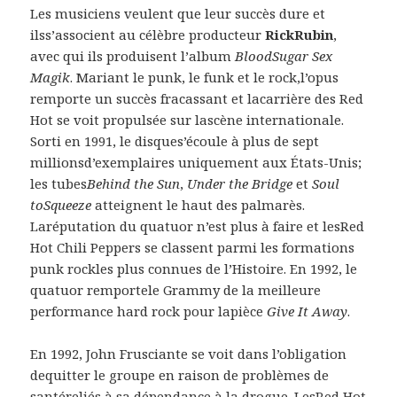
Les musiciens veulent que leur succès dure et
ilss’associent au célèbre producteur
RickRubin
,
avec qui ils produisent l’album
BloodSugar Sex
Magik
. Mariant le punk, le funk et le rock,l’opus
remporte un succès fracassant et lacarrière des Red
Hot se voit propulsée sur lascène internationale.
Sorti en 1991, le disques’écoule à plus de sept
millionsd’exemplaires uniquement aux États-Unis;
les tubes
Behind the Sun
,
Under the Bridge
et
Soul
toSqueeze
atteignent le haut des palmarès.
Laréputation du quatuor n’est plus à faire et lesRed
Hot Chili Peppers se classent parmi les formations
punk rockles plus connues de l’Histoire. En 1992, le
quatuor remportele Grammy de la meilleure
performance hard rock pour lapièce
Give It Away
.
En 1992, John Frusciante se voit dans l’obligation
dequitter le groupe en raison de problèmes de
santéreliés à sa dépendance à la drogue. LesRed Hot