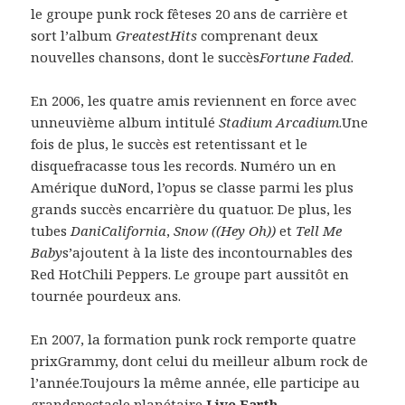
le groupe punk rock fêteses 20 ans de carrière et
sort l’album
GreatestHits
comprenant deux
nouvelles chansons, dont le succès
Fortune Faded
.
En 2006, les quatre amis reviennent en force avec
unneuvième album intitulé
Stadium Arcadium
.Une
fois de plus, le succès est retentissant et le
disquefracasse tous les records. Numéro un en
Amérique duNord, l’opus se classe parmi les plus
grands succès encarrière du quatuor. De plus, les
tubes
DaniCalifornia
,
Snow ((Hey Oh))
et
Tell Me
Baby
s’ajoutent à la liste des incontournables des
Red HotChili Peppers. Le groupe part aussitôt en
tournée pourdeux ans.
En 2007, la formation punk rock remporte quatre
prixGrammy, dont celui du meilleur album rock de
l’année.Toujours la même année, elle participe au
grandspectacle planétaire
Live Earth
.