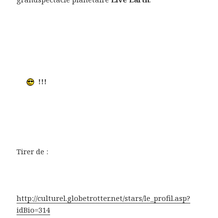
!!!
Tirer de :
http://culturel.globetrotter.net/stars/le_profil.asp?
idBio=314