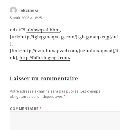
ekcihssi
dit :
5 août 2008 à 18:25
udx1C5
ulxbwqsabhhm
,
[url=http://tgbqgmaqxeqg.com/]tgbqgmaqxeqg[/url
],
[link=http://nzunhuxapvad.com/]nzunhuxapvad[/li
nk],
http://fpfhrdogvqst.com/
Laisser un commentaire
Votre adresse e-mail ne sera pas publiée.
Les champs
obligatoires sont indiqués avec
*
COMMENTAIRE
*