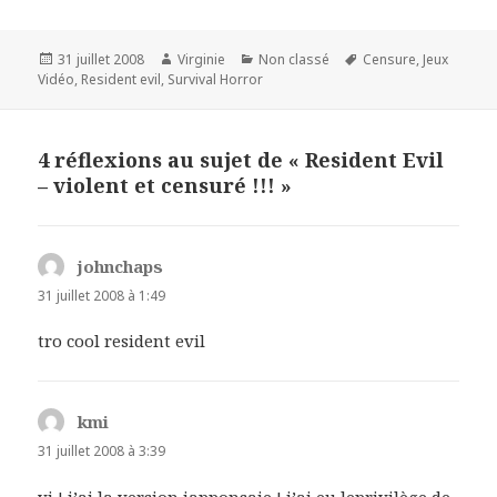
Publié
Auteur
Catégories
Mots-
31 juillet 2008
Virginie
Non classé
Censure
,
Jeux
le
clés
Vidéo
,
Resident evil
,
Survival Horror
4 réflexions au sujet de « Resident Evil
– violent et censuré !!! »
johnchaps
dit :
31 juillet 2008 à 1:49
tro cool resident evil
kmi
dit :
31 juillet 2008 à 3:39
vi ! j’ai la version japponsaie ! j’ai eu leprivilège de