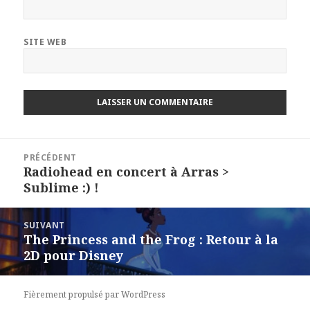
SITE WEB
Navigation
PRÉCÉDENT
de
Radiohead en concert à Arras >
Article
l’article
Sublime :) !
précédent :
SUIVANT
The Princess and the Frog : Retour à la
Article
2D pour Disney
suivant :
Fièrement propulsé par WordPress